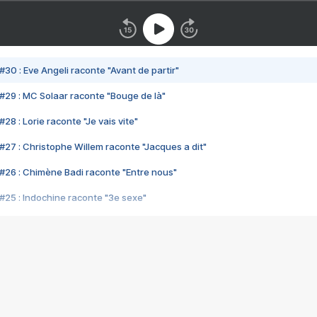
#30 : Eve Angeli raconte "Avant de partir"
#29 : MC Solaar raconte "Bouge de là"
28 : Lorie raconte "Je vais vite"
#27 : Christophe Willem raconte "Jacques a dit"
#26 : Chimène Badi raconte "Entre nous"
#25 : Indochine raconte "3e sexe"
#24 : Zaho raconte "C'est chelou"
#23 : Patrick Bruel raconte "Au café des délices"
#22 : Kyo raconte "Le chemin"
#21 : Nolwenn Leroy raconte "Cassé"