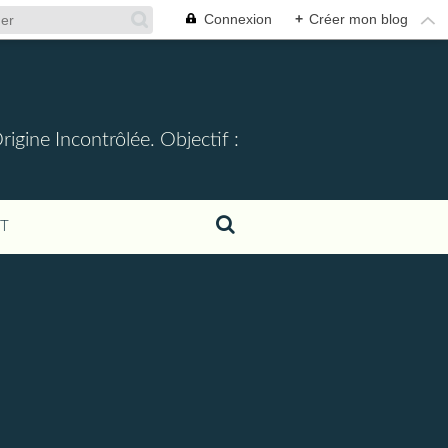
Connexion
+
Créer mon blog
gine Incontrôlée. Objectif :
T