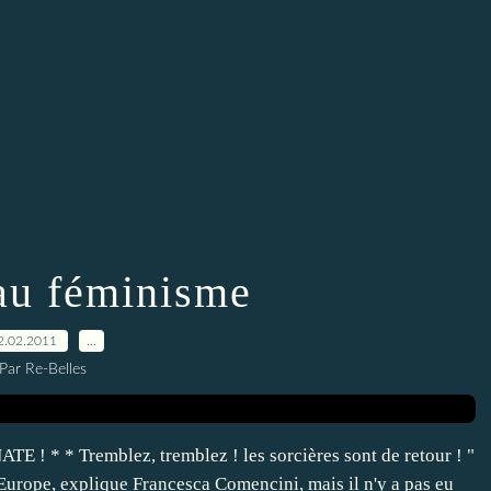
 au féminisme
2.02.2011
…
Par Re-Belles
 * Tremblez, tremblez ! les sorcières sont de retour ! "
'Europe, explique Francesca Comencini, mais il n'y a pas eu