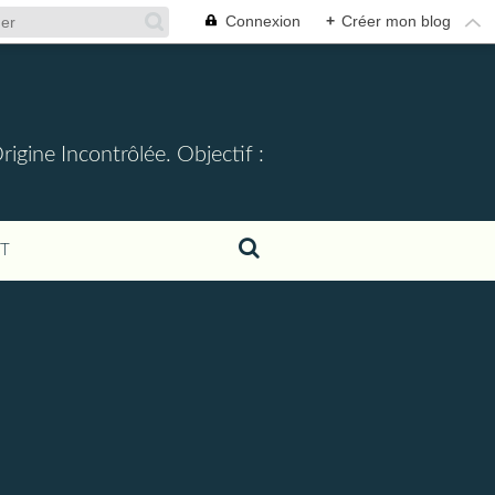
Connexion
+
Créer mon blog
gine Incontrôlée. Objectif :
T