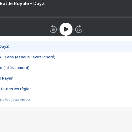
 Battle Royale - DayZ
 DayZ
 a 13 ans (et vous l'avez ignoré)
e (littéralement)
im Rayan
 toutes les règles
s les jeux vidéo
us choquant de Rockstar ? - Le scandale BULLY
e plus moche de Steam
du RÊVE tourne au CAUCHEMAR