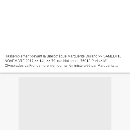
Rassemblement devant la Bibliothèque Marguerite Durand >> SAMEDI 18
NOVEMBRE 2017 >> 14h >> 79, rue Nationale, 75013 Paris > M°
Olympiades La Fronde - premier journal féministe créé par Marguerite
Durand en 1897, entièrement conçu et dirigé par des femmes...