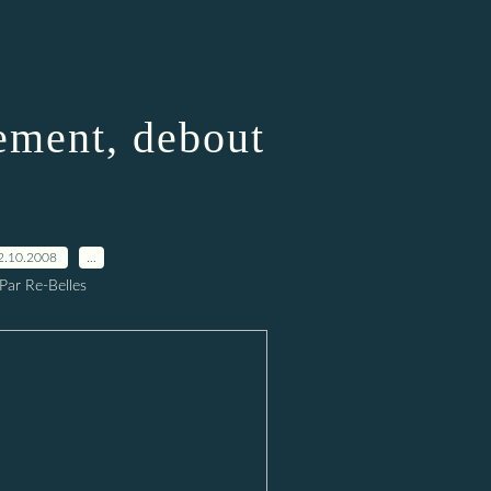
ment, debout
2.10.2008
…
Par Re-Belles