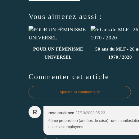
Vous aimerez aussi :
POUR UN FÉMINISME
50 ans du MLF - 26 a
UNIVERSEL
1970 / 2020
Commenter cet article
Ajouter un commentaire
R
rose prudence
27/10/2008 05:23
6ème proposition (années de crise) : une manifestat
et de ses employées