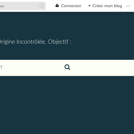
Connexion
+
Créer mon blog
gine Incontrôlée. Objectif :
T