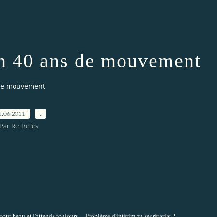
on 40 ans de mouvement
 de mouvement
1.06.2011
…
Par Re-Belles
tout beau et j'attends toujours… Problème d'intérim au secrétariat ?