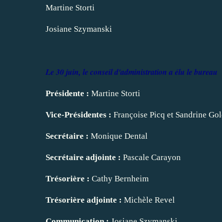
Martine Storti
Josiane Szymanski
Le 30 juin, le conseil d'administration a élu le bureau
Présidente :
Martine Storti
Vice-Présidentes :
Françoise Picq et Sandrine Go
Secrétaire :
Monique Dental
Secrétaire adjointe :
Pascale Carayon
Trésorière :
Cathy Bernheim
Trésorière adjointe :
Michèle Revel
Communication :
Josiane Szymanski