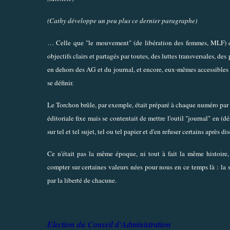
(Cathy développe un peu plus ce dernier paragraphe)
… Celle que "le mouvement" (de libération des femmes, MLF) d'a
objectifs clairs et partagés par toutes, des luttes transversales, de
en dehors des AG et du journal, et encore, eux-mêmes accessibles à
se définir.
Le Torchon brûle, par exemple, était préparé à chaque numéro par 
éditoriale fixe mais se contentait de mettre l'outil "journal" en 
sur tel et tel sujet, tel ou tel papier et d'en refuser certains après di
Ce n'était pas la même époque, ni tout à fait la même histoir
compter sur certaines valeurs nées pour nous en ce temps là : la so
par la liberté de chacune.
Election du Conseil d'Administration